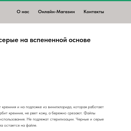
О нас
Онлайн-Магазин
Контакты
серые на вспененной основе
 кремния и на подложке из винилхлорида, которая работает
рбит кремния, не рвет кожу, а бережно срезают. Файлы
использования. Не подлежат стерилизации. Черные и серые
а остается на файле.