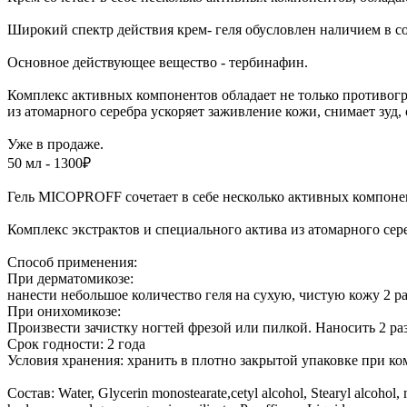
Широкий спектр действия крем- геля обусловлен наличием в с
Основное действующее вещество - тербинафин.
Комплекс активных компонентов обладает не только противогри
из атомарного серебра ускоряет заживление кожи, снимает зуд
Уже в продаже.
50 мл - 1300₽
Гель MICOPROFF сочетает в себе несколько активных компон
Комплекс экстрактов и специального актива из атомарного сер
Способ применения:
При дерматомикозе:
нанести небольшое количество геля на сухую, чистую кожу 2 ра
При онихомикозе:
Произвести зачистку ногтей фрезой или пилкой. Наносить 2 р
Срок годности: 2 года
Условия хранения: хранить в плотно закрытой упаковке при ко
Состав: Water, Glycerin monostearate,cetyl alcohol, Stearyl alcohol