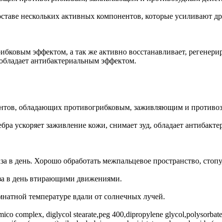
оставе нескольких активных компонентов, которые усиливают др
бковым эффектом, а так же активно восстанавливает, регенерир
, обладает антибактериальным эффектом.
ентов, обладающих противогрибковым, заживляющим и противо
ебра ускоряет заживление кожи, снимает зуд, обладает антибакт
за в день. Хорошо обработать межпальцевое пространство, стопу
аза в день втирающими движениями.
мнатной температуре вдали от солнечных лучей.
, mico complex, diglycol stearate,peg 400,dipropylene glycol,polysorb