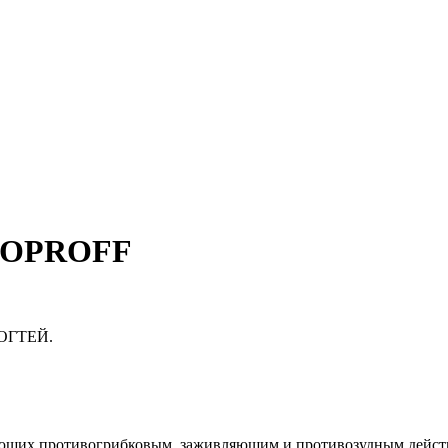
ICOPROFF
ОГТЕЙ.
дающих противогрибковым, заживляющим и противозудным дейст